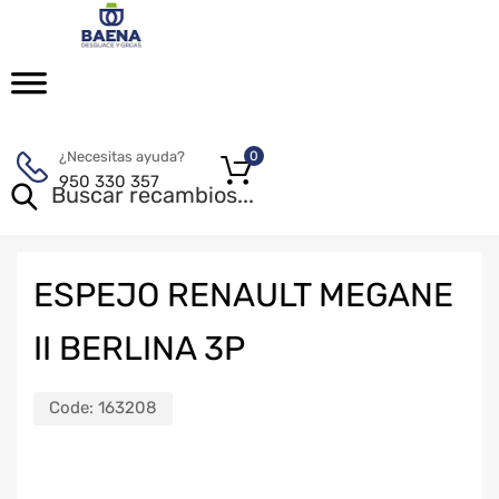
¿Necesitas ayuda?
0
950 330 357
ESPEJO RENAULT MEGANE
II BERLINA 3P
Code:
163208