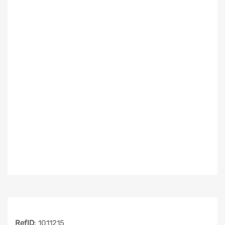
RefID
: 1011215