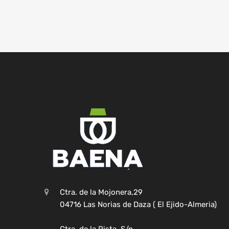
Ctra. de la Mojonera,29
04716 Las Norias de Daza ( El Ejido-Almeria)
Ctra. de la Pista, S/n