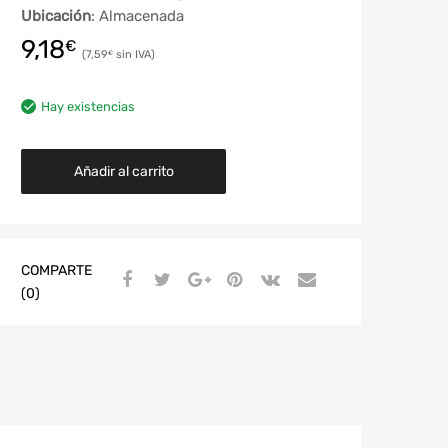
Ubicación
: Almacenada
9,18
€
7,59
€
Hay existencias
Añadir al carrito
COMPARTE
(0)