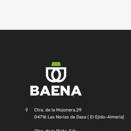
Ctra. de la Mojonera,29
04716 Las Norias de Daza ( El Ejido-Almeria)
Ctra. de la Pista, S/n