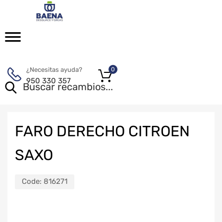
¿Necesitas ayuda?
0
950 330 357
FARO DERECHO CITROEN
SAXO
Code:
816271