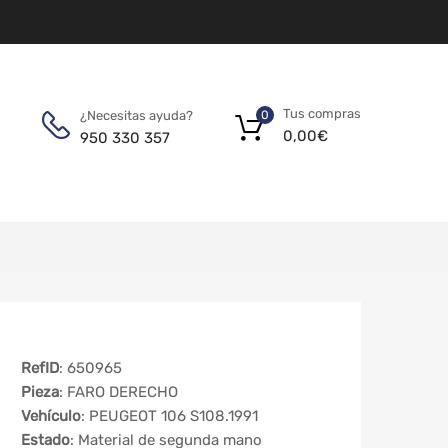
Tus compras
¿Necesitas ayuda?
0
0,00
€
950 330 357
RefID
: 650965
Pieza
: FARO DERECHO
Vehículo
: PEUGEOT 106 S108.1991
Estado
: Material de segunda mano