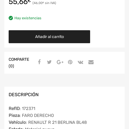
55,66
€
46,00
€
Hay existencias
Añadir al carrito
COMPARTE
(0)
DESCRIPCIÓN
RefID
: 172371
Pieza
: FARO DERECHO
Vehículo
: RENAULT R 21 BERLINA BL48