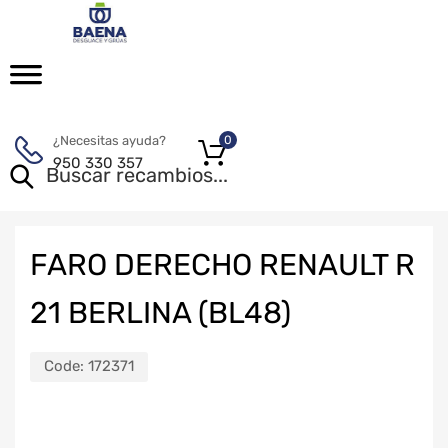
¿Necesitas ayuda?
0
950 330 357
FARO DERECHO RENAULT R
21 BERLINA (BL48)
Code:
172371