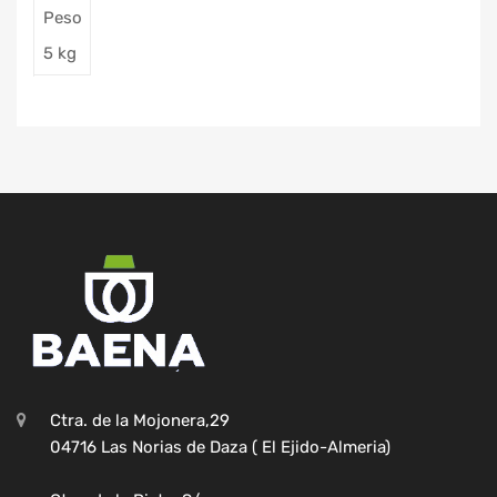
Peso
5 kg
Ctra. de la Mojonera,29
04716 Las Norias de Daza ( El Ejido-Almeria)