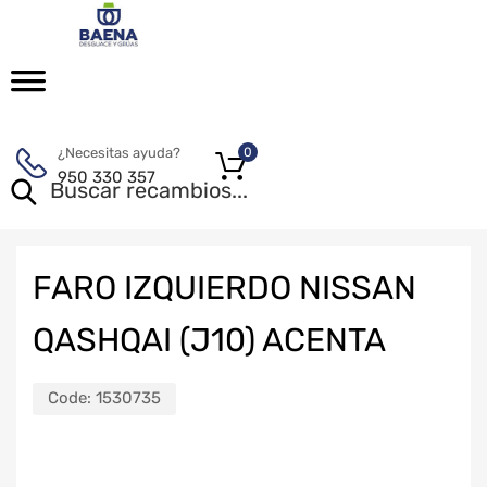
¿Necesitas ayuda?
0
950 330 357
FARO IZQUIERDO NISSAN
QASHQAI (J10) ACENTA
Code:
1530735