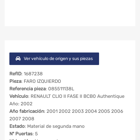
Ver vehículo de origen y sus piezas
RefID
: 1687238
Pieza
: FARO IZQUIERDO
Referencia pieza
: 085511138L
Vehículo
: RENAULT CLIO II FASE II BCB0 Authentique
Año: 2002
Año fabricación
: 2001 2002 2003 2004 2005 2006
2007 2008
Estado
: Material de segunda mano
Nº Puertas
: 5