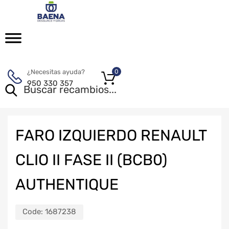
¿Necesitas ayuda?
0
950 330 357
FARO IZQUIERDO RENAULT
CLIO II FASE II (BCB0)
AUTHENTIQUE
Code:
1687238