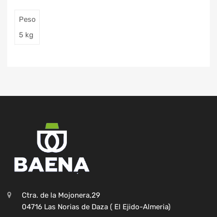
Peso
5 kg
Ctra. de la Mojonera,29
04716 Las Norias de Daza ( El Ejido-Almeria)