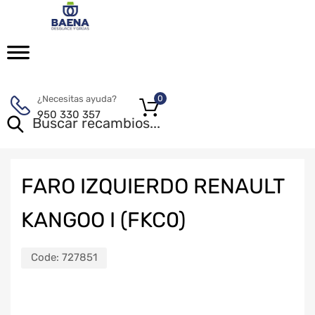
¿Necesitas ayuda?
0
950 330 357
FARO IZQUIERDO RENAULT
KANGOO I (FKC0)
Code:
727851