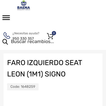
¿Necesitas ayuda?
0
950 330 357
FARO IZQUIERDO SEAT
LEON (1M1) SIGNO
Code:
1648259