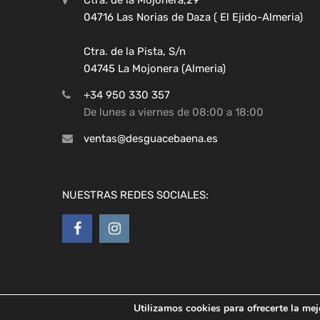
04716 Las Norias de Daza ( El Ejido-Almeria)
Ctra. de la Pista, S/n
04745 La Mojonera (Almeria)
+34 950 330 357
De lunes a viernes de 08:00 a 18:00
ventas@desguacebaena.es
NUESTRAS REDES SOCIALES:
Utilizamos cookies para ofrecerte la mej
Copyright ©
2026
Desguaces Baena