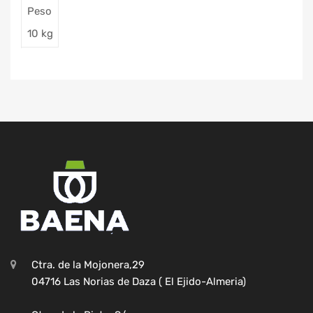
Peso
10 kg
Ctra. de la Mojonera,29
04716 Las Norias de Daza ( El Ejido-Almeria)