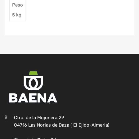
Peso
5 kg
Ctra. de la Mojonera,29
04716 Las Norias de Daza ( El Ejido-Almeria)