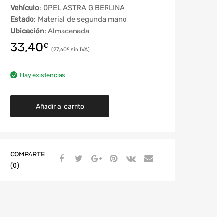
Vehículo
: OPEL ASTRA G BERLINA
Estado
: Material de segunda mano
Ubicación
: Almacenada
33,40
€
27,60
€
Hay existencias
Añadir al carrito
COMPARTE
(0)