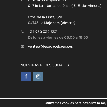
04716 Las Norias de Daza ( El Ejido-Almeria)
Ctra. de la Pista, S/n
04745 La Mojonera (Almeria)
+34 950 330 357
De lunes a viernes de 08:00 a 18:00
ventas@desguacebaena.es
NUESTRAS REDES SOCIALES:
Utilizamos cookies para ofrecerte la mej
Copyright ©
2026
Desguaces Baena