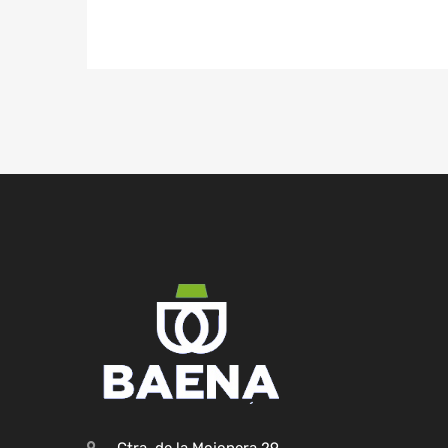
Ctra. de la Mojonera,29