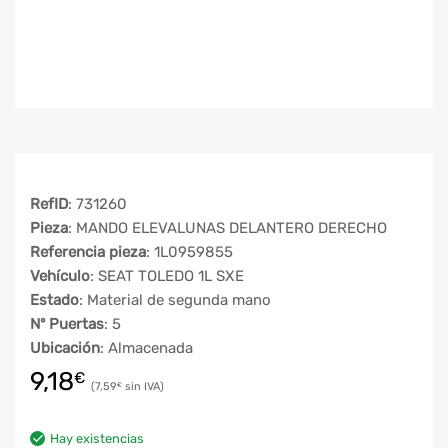
RefID
: 731260
Pieza
: MANDO ELEVALUNAS DELANTERO DERECHO
Referencia pieza
: 1L0959855
Vehículo
: SEAT TOLEDO 1L SXE
Estado
: Material de segunda mano
Nº Puertas
: 5
Ubicación
: Almacenada
9,18
€
7,59
€
Hay existencias