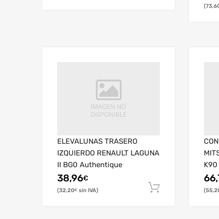
73,6
ELEVALUNAS TRASERO
CON
IZQUIERDO RENAULT LAGUNA
MIT
II BG0 Authentique
K90 
38,96
66,
€
32,20
55,2
€