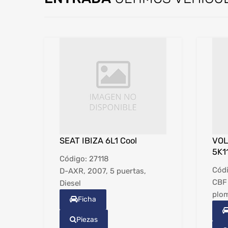
SEAT IBIZA 6L1 Cool
VOL
5K1
Código:
27118
Cód
D-AXR, 2007, 5 puertas,
CBF 
Diesel
plo
Ficha
Piezas