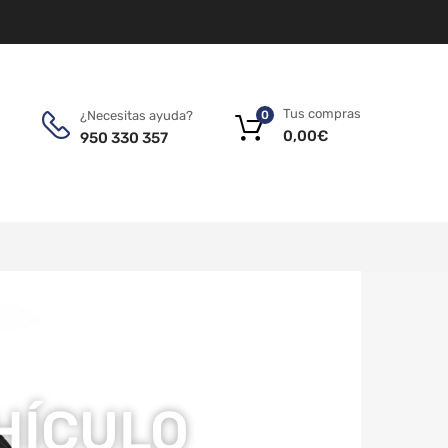
Tus compras
¿Necesitas ayuda?
0
0,00
€
950 330 357
EHÍCULO