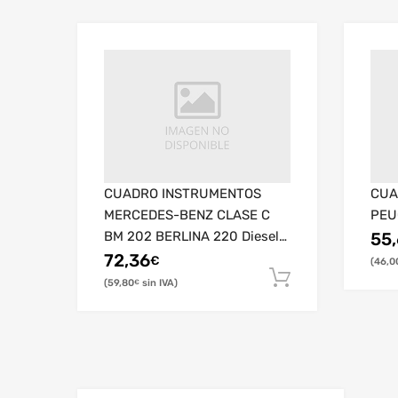
CUADRO INSTRUMENTOS
CUA
MERCEDES-BENZ CLASE C
PEU
BM 202 BERLINA 220 Diesel
55
(202.121)
72,36
€
46,0
59,80
€