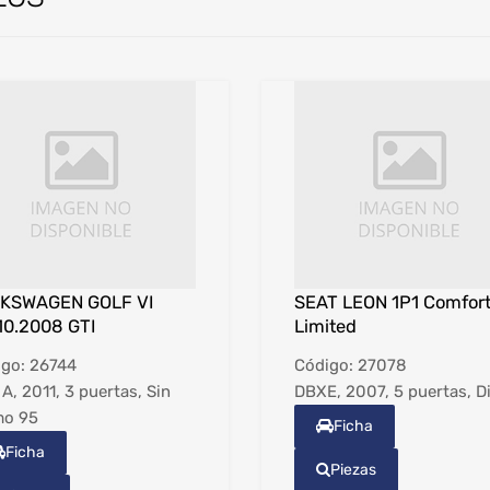
KSWAGEN GOLF VI
SEAT LEON 1P1 Comfor
10.2008 GTI
Limited
igo:
26744
Código:
27078
A, 2011, 3 puertas, Sin
DBXE, 2007, 5 puertas, D
mo 95
Ficha
Ficha
Piezas