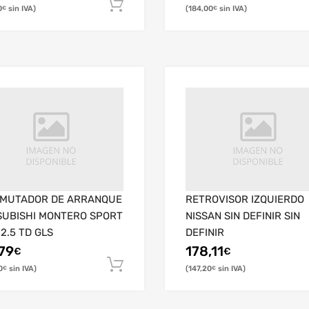
0
184,00
€
€
MUTADOR DE ARRANQUE
RETROVISOR IZQUIERDO
SUBISHI MONTERO SPORT
NISSAN SIN DEFINIR SIN
2.5 TD GLS
DEFINIR
79
178,11
€
€
0
147,20
€
€