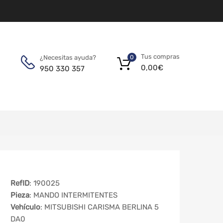
Tus compras
¿Necesitas ayuda?
0
0,00
€
950 330 357
RefID
: 190025
Pieza
: MANDO INTERMITENTES
Vehículo
: MITSUBISHI CARISMA BERLINA 5
DA0