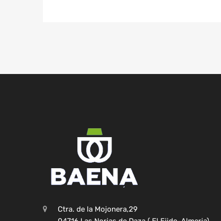
Ctra. de la Mojonera,29
04716 Las Norias de Daza ( El Ejido-Almeria)