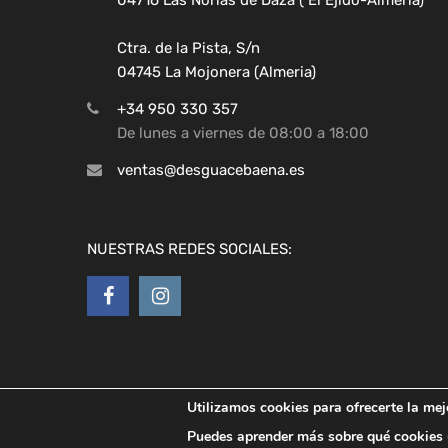
Ctra. de la Pista, S/n
04745 La Mojonera (Almeria)
+34 950 330 357
De lunes a viernes de 08:00 a 18:00
ventas@desguacebaena.es
NUESTRAS REDES SOCIALES:
Utilizamos cookies para ofrecerte la mej
Copyright ©
2026
Desguaces Baena
Puedes aprender más sobre qué cookies u