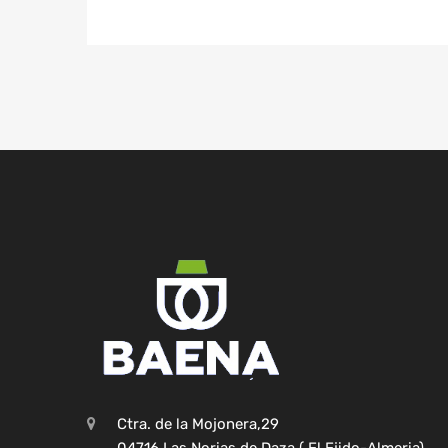
Ctra. de la Mojonera,29
04716 Las Norias de Daza ( El Ejido-Almeria)