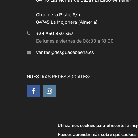
Ctra. de la Pista, S/n
04745 La Mojonera (Almeria)
+34 950 330 357
De lunes a viernes de 08:00 a 18:00
ventas@desguacebaena.es
NUESTRAS REDES SOCIALES:
Utilizamos cookies para ofrecerte la mej
Copyright ©
2026
Desguaces Baena
Puedes aprender más sobre qué cookies u