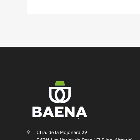
Ctra. de la Mojonera,29
04716 Las Norias de Daza ( El Ejido-Almeria)