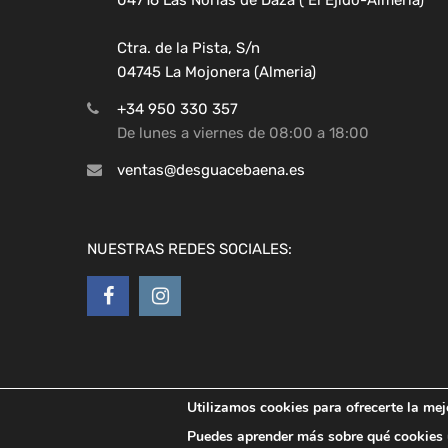
Ctra. de la Pista, S/n
04745 La Mojonera (Almeria)
+34 950 330 357
De lunes a viernes de 08:00 a 18:00
ventas@desguacebaena.es
NUESTRAS REDES SOCIALES:
Utilizamos cookies para ofrecerte la mej
Copyright ©
2026
Desguaces Baena
Puedes aprender más sobre qué cookies u