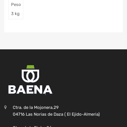
Peso
3 kg
Ctra. de la Mojonera,29
04716 Las Norias de Daza ( El Ejido-Almeria)