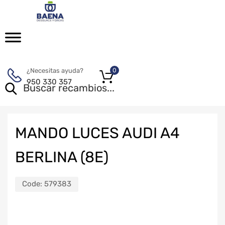
¿Necesitas ayuda?
0
950 330 357
MANDO LUCES AUDI A4
BERLINA (8E)
Code:
579383