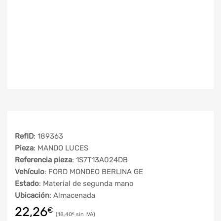
RefID
: 189363
Pieza
: MANDO LUCES
Referencia pieza
: 1S7T13A024DB
Vehículo
: FORD MONDEO BERLINA GE
Estado
: Material de segunda mano
Ubicación
: Almacenada
22,26
€
18,40
€