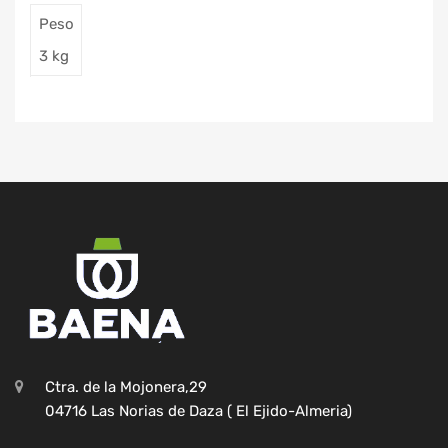
Peso
3 kg
Ctra. de la Mojonera,29
04716 Las Norias de Daza ( El Ejido-Almeria)