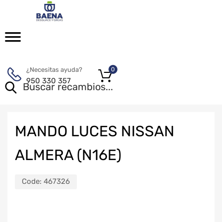
¿Necesitas ayuda?
0
950 330 357
MANDO LUCES NISSAN
ALMERA (N16E)
Code:
467326