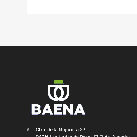
Ctra. de la Mojonera,29
04716 Las Norias de Daza ( El Ejido-Almeria)