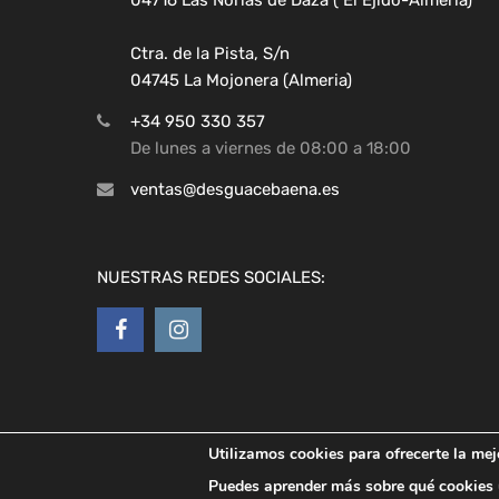
Ctra. de la Pista, S/n
04745 La Mojonera (Almeria)
+34 950 330 357
De lunes a viernes de 08:00 a 18:00
ventas@desguacebaena.es
NUESTRAS REDES SOCIALES:
Utilizamos cookies para ofrecerte la mej
Copyright ©
2026
Desguaces Baena
Puedes aprender más sobre qué cookies u