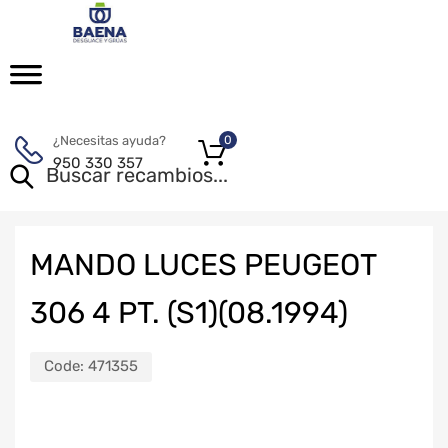
¿Necesitas ayuda?
0
950 330 357
MANDO LUCES PEUGEOT
306 4 PT. (S1)(08.1994)
Code:
471355