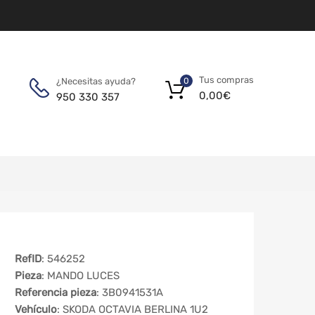
Tus compras
¿Necesitas ayuda?
0
0,00
€
950 330 357
RefID
: 546252
Pieza
: MANDO LUCES
Referencia pieza
: 3B0941531A
Vehículo
: SKODA OCTAVIA BERLINA 1U2