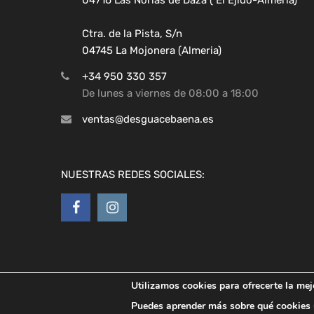
Ctra. de la Pista, S/n
04745 La Mojonera (Almeria)
+34 950 330 357
De lunes a viernes de 08:00 a 18:00
ventas@desguacebaena.es
NUESTRAS REDES SOCIALES:
Utilizamos cookies para ofrecerte la mej
Copyright ©
2026
Desguaces Baena
Puedes aprender más sobre qué cookies u