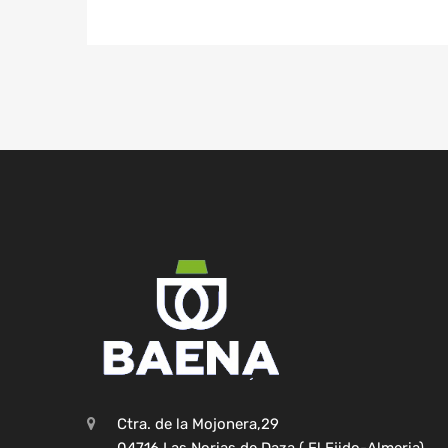
Ctra. de la Mojonera,29
04716 Las Norias de Daza ( El Ejido-Almeria)