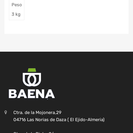
Peso
3 kg
Ctra. de la Mojonera,29
04716 Las Norias de Daza ( El Ejido-Almeria)