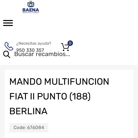
¿Necesitas ayuda?
0
950 330 357
MANDO MULTIFUNCION
FIAT II PUNTO (188)
BERLINA
Code:
676084