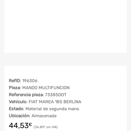
RefID
: 196306
Pieza
: MANDO MULTIFUNCION
Referencia pieza
: 73385DOT
Vehículo
: FIAT MAREA 185 BERLINA
Estado
: Material de segunda mano
Ubicación
: Almacenada
44,53
€
36,80
€