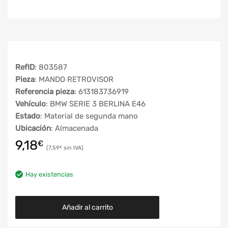
RefID
: 803587
Pieza
: MANDO RETROVISOR
Referencia pieza
: 613183736919
Vehículo
: BMW SERIE 3 BERLINA E46
Estado
: Material de segunda mano
Ubicación
: Almacenada
9,18
€
7,59
€
Hay existencias
Añadir al carrito