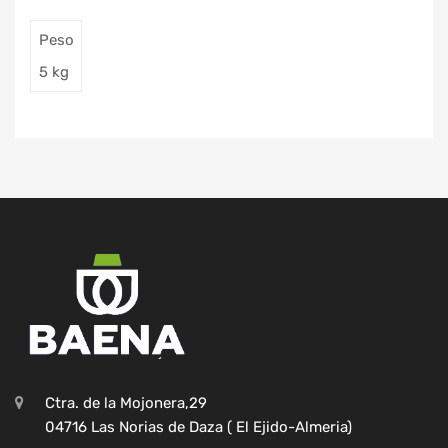
Peso
5 kg
Ctra. de la Mojonera,29
04716 Las Norias de Daza ( El Ejido-Almeria)