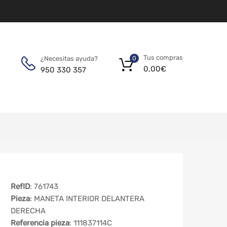
Tus compras
¿Necesitas ayuda?
0
0,00
€
950 330 357
RefID
: 761743
Pieza
: MANETA INTERIOR DELANTERA
DERECHA
Referencia pieza
: 111837114C