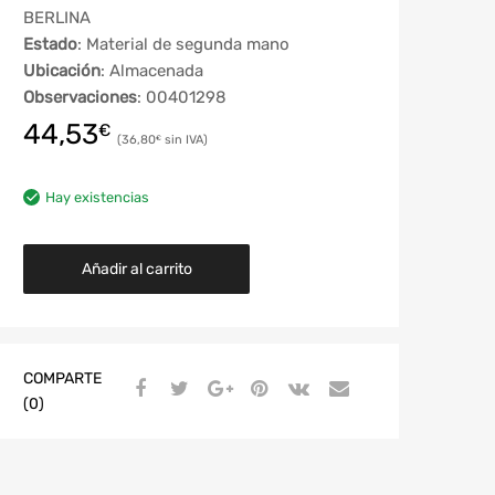
BERLINA
Estado
: Material de segunda mano
Ubicación
: Almacenada
Observaciones
: 00401298
44,53
€
36,80
€
Hay existencias
Añadir al carrito
COMPARTE
(0)