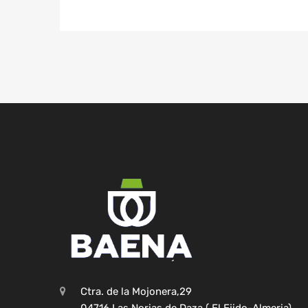
Ctra. de la Mojonera,29
04716 Las Norias de Daza ( El Ejido-Almeria)