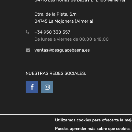
Ctra. de la Pista, S/n
04745 La Mojonera (Almeria)
+34 950 330 357
De lunes a viernes de 08:00 a 18:00
ventas@desguacebaena.es
NUESTRAS REDES SOCIALES:
Utilizamos cookies para ofrecerte la mej
Copyright ©
2026
Desguaces Baena
Puedes aprender más sobre qué cookies u