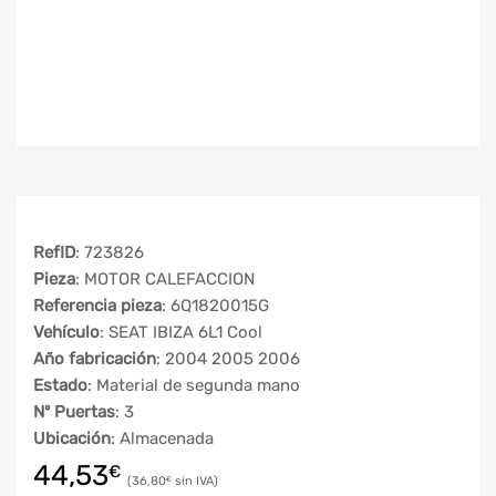
RefID
: 723826
Pieza
: MOTOR CALEFACCION
Referencia pieza
: 6Q1820015G
Vehículo
: SEAT IBIZA 6L1 Cool
Año fabricación
: 2004 2005 2006
Estado
: Material de segunda mano
Nº Puertas
: 3
Ubicación
: Almacenada
44,53
€
36,80
€