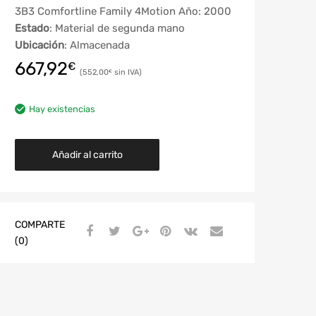
3B3 Comfortline Family 4Motion Año: 2000
Estado
: Material de segunda mano
Ubicación
: Almacenada
667,92
€
552,00
€
Hay existencias
Añadir al carrito
COMPARTE
(0)