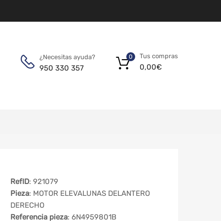
Tus compras
¿Necesitas ayuda?
0
0,00
€
950 330 357
RefID
: 921079
Pieza
: MOTOR ELEVALUNAS DELANTERO
DERECHO
Referencia pieza
: 6N4959801B