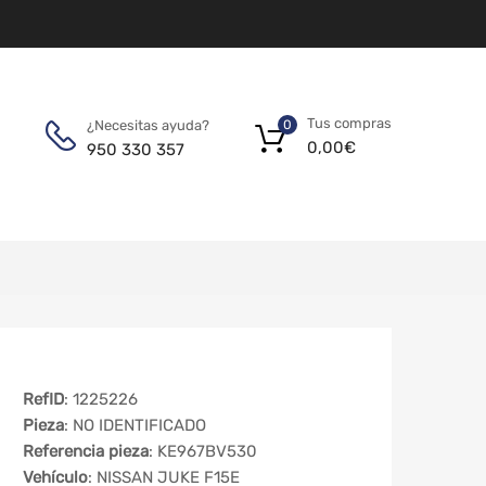
Tus compras
¿Necesitas ayuda?
0
0,00
€
950 330 357
RefID
: 1225226
Pieza
: NO IDENTIFICADO
Referencia pieza
: KE967BV530
Vehículo
: NISSAN JUKE F15E