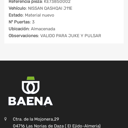
Referencia pieza
: KE73850002
Vehículo
: NISSAN QASHQAI J11E
Estado
: Material nuevo
Nº Puertas
: 3
Ubicación
: Almacenada
Observaciones
: VALIDO PARA JUKE Y PULSAR
Ctra. de la Mojonera,29
04716 Las Norias de Daza ( El Ejido-Almeria)