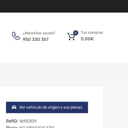
Tus compras
¿Necesitas ayuda?
0
0,00
€
950 330 357
Ver vehículo de origen y sus piezas
RefID
: 1695309