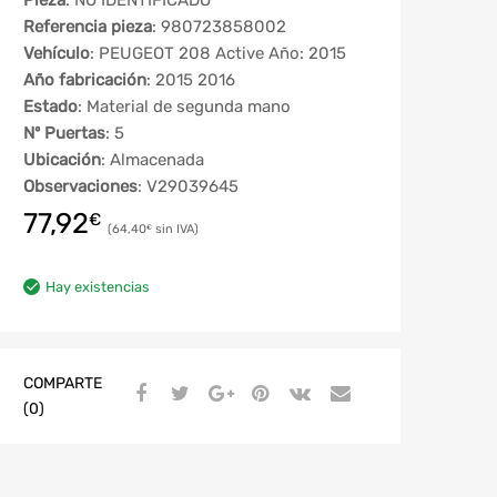
Pieza
: NO IDENTIFICADO
Referencia pieza
: 980723858002
Vehículo
: PEUGEOT 208 Active Año: 2015
Año fabricación
: 2015 2016
Estado
: Material de segunda mano
Nº Puertas
: 5
Ubicación
: Almacenada
Observaciones
: V29039645
77,92
€
64,40
€
Hay existencias
COMPARTE
(0)