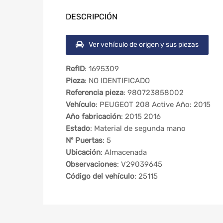
DESCRIPCIÓN
Ver vehículo de origen y sus piezas
RefID
: 1695309
Pieza
: NO IDENTIFICADO
Referencia pieza
: 980723858002
Vehículo
: PEUGEOT 208 Active Año: 2015
Año fabricación
: 2015 2016
Estado
: Material de segunda mano
Nº Puertas
: 5
Ubicación
: Almacenada
Observaciones
: V29039645
Código del vehículo
: 25115