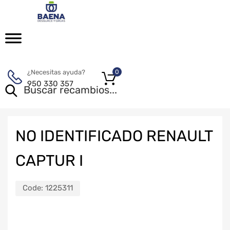
¿Necesitas ayuda?
0
950 330 357
NO IDENTIFICADO RENAULT
CAPTUR I
Code:
1225311