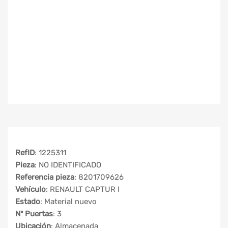
RefID
: 1225311
Pieza
: NO IDENTIFICADO
Referencia pieza
: 8201709626
Vehículo
: RENAULT CAPTUR I
Estado
: Material nuevo
Nº Puertas
: 3
Ubicación
: Almacenada