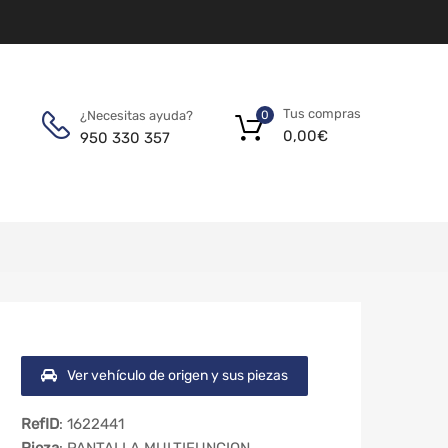
Tus compras
¿Necesitas ayuda?
0
0,00
€
950 330 357
Ver vehículo de origen y sus piezas
RefID
: 1622441