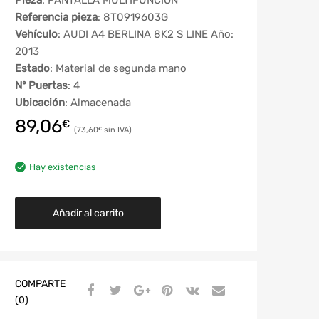
Pieza
: PANTALLA MULTIFUNCION
Referencia pieza
: 8T0919603G
Vehículo
: AUDI A4 BERLINA 8K2 S LINE Año:
2013
Estado
: Material de segunda mano
Nº Puertas
: 4
Ubicación
: Almacenada
89,06
€
73,60
€
Hay existencias
Añadir al carrito
COMPARTE
(0)