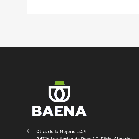
Ctra. de la Mojonera,29
04716 Las Norias de Daza ( El Ejido-Almeria)