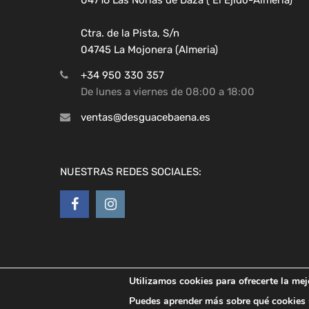
Ctra. de la Pista, S/n
04745 La Mojonera (Almeria)
+34 950 330 357
De lunes a viernes de 08:00 a 18:00
ventas@desguacebaena.es
NUESTRAS REDES SOCIALES:
Utilizamos cookies para ofrecerte la mej
Copyright ©
2026
Desguaces Baena
Puedes aprender más sobre qué cookies u