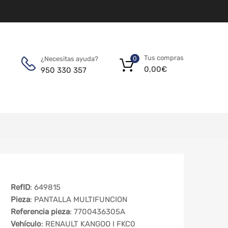
Tus compras
¿Necesitas ayuda?
0
0,00
€
950 330 357
RefID
: 649815
Pieza
: PANTALLA MULTIFUNCION
Referencia pieza
: 7700436305A
Vehículo
: RENAULT KANGOO I FKC0