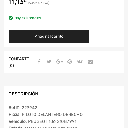
11,13
€
9,20
€
Hay existencias
Añadir al carrito
COMPARTE
(0)
DESCRIPCIÓN
RefID
: 223942
Pieza
: PILOTO DELANTERO DERECHO
Vehículo
: PEUGEOT 106 S108.1991