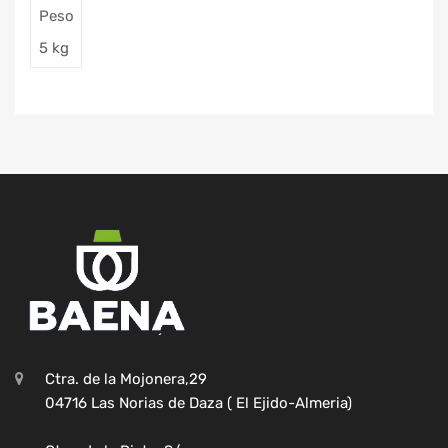
Peso
5 kg
Ctra. de la Mojonera,29
04716 Las Norias de Daza ( El Ejido-Almeria)