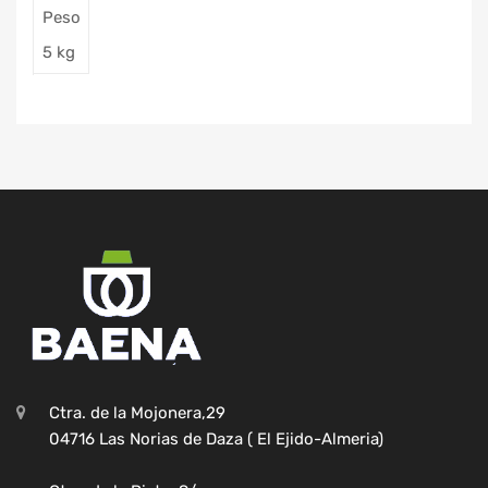
Peso
5 kg
Ctra. de la Mojonera,29
04716 Las Norias de Daza ( El Ejido-Almeria)